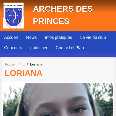
Panneau de gestion des cookies
ARCHERS DES
PRINCES
Accueil
News
infos pratiques
La vie du club
Concours
participer
Contact et Plan
Accueil
Loriana
LORIANA