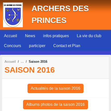
Panneau de gestion des cookies
ARCHERS DES
PRINCES
Accueil
News
infos pratiques
La vie du club
Concours
participer
Contact et Plan
Accueil
Saison 2016
SAISON 2016
Actualités de la saison 2016
Albums photos de la saison 2016