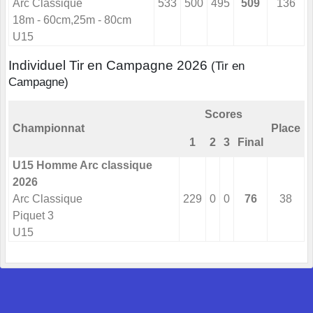
Arc Classique
533
500
495
509
136
18m - 60cm,25m - 80cm
U15
Individuel Tir en Campagne 2026
(Tir en
Campagne)
Scores
Championnat
Place
1
2
3
Final
U15 Homme Arc classique
2026
Arc Classique
229
0
0
76
38
Piquet 3
U15