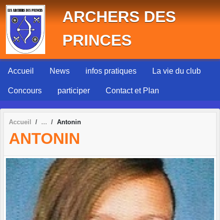
Panneau de gestion des cookies
ARCHERS DES
PRINCES
Accueil
News
infos pratiques
La vie du club
Concours
participer
Contact et Plan
Accueil
Antonin
ANTONIN