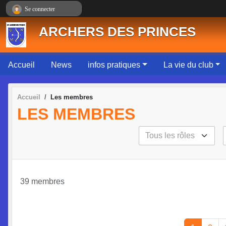
Panneau de gestion des cookies
Se connecter
ARCHERS DES PRINCES
Accueil
News
infos pratiques
La vie du club
Accueil
Les membres
LES MEMBRES
39 membres