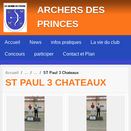
Panneau de gestion des cookies
ARCHERS DES
PRINCES
Accueil
News
infos pratiques
La vie du club
Concours
participer
Contact et Plan
Accueil
ST Paul 3 Chateaux
ST PAUL 3 CHATEAUX