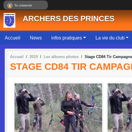
Panneau de gestion des cookies
Se connecter
ARCHERS DES PRINCES
Accueil
News
infos pratiques
La vie du club
Accueil
2019
Les albums photos
Stage CD84 Tir Campagn
STAGE CD84 TIR CAMPAG