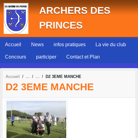
Panneau de gestion des cookies
ARCHERS DES
PRINCES
Accueil
News
infos pratiques
La vie du club
Concours
participer
Contact et Plan
Accueil
D2 3EME MANCHE
D2 3EME MANCHE