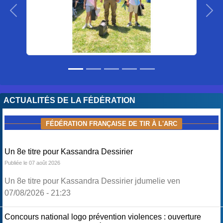
Précedent
Sui
ACTUALITÉS DE LA FÉDÉRATION
FÉDÉRATION FRANÇAISE DE TIR À L'ARC
Un 8e titre pour Kassandra Dessirier
Publiée le 07 août 2026
Un 8e titre pour Kassandra Dessirier jdumelie ven
07/08/2026 - 21:23
Concours national logo prévention violences : ouverture