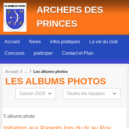
Panneau de gestion des cookies
ARCHERS DES
PRINCES
Accueil
News
infos pratiques
La vie du club
Concours
participer
Contact et Plan
Accueil
Les albums photos
LES ALBUMS PHOTOS
5 albums photo
Initiation aux Parents lors du tir au Roy