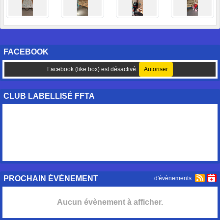
FACEBOOK
Facebook (like box) est désactivé.
Autoriser
CLUB LABELLISÉ FFTA
PROCHAIN ÉVÈNEMENT
+ d'évènements
Aucun évènement à afficher.