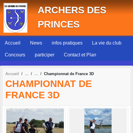
Panneau de gestion des cookies
ARCHERS DES
PRINCES
Accueil
News
infos pratiques
La vie du club
Concours
participer
Contact et Plan
Accueil
Championnat de France 3D
CHAMPIONNAT DE
FRANCE 3D