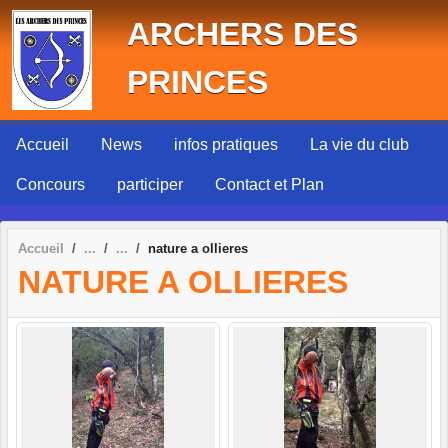
Panneau de gestion des cookies
ARCHERS DES
PRINCES
Accueil
News
infos pratiques
La vie du club
Concours
participer
Contact et Plan
Accueil
nature a ollieres
NATURE A OLLIERES