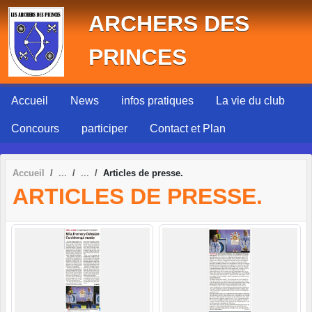
Panneau de gestion des cookies
ARCHERS DES
PRINCES
Accueil
News
infos pratiques
La vie du club
Concours
participer
Contact et Plan
Accueil
Articles de presse.
ARTICLES DE PRESSE.