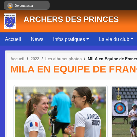
Panneau de gestion des cookies
Se connecter
ARCHERS DES PRINCES
Accueil
News
infos pratiques
La vie du club
Accueil
2022
Les albums photos
MILA en Equipe de Franc
MILA EN EQUIPE DE FRA