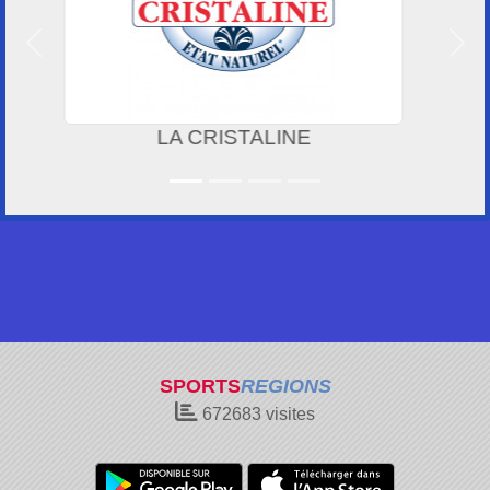
Précedent
Suiv
A-QUI-S
SPORTS
REGIONS
672683
visites