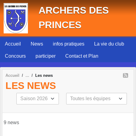
Panneau de gestion des cookies
ARCHERS DES
PRINCES
Accueil
News
infos pratiques
La vie du club
Concours
participer
Contact et Plan
Accueil
Les news
LES NEWS
9 news