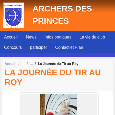
Panneau de gestion des cookies
ARCHERS DES
PRINCES
Accueil
News
infos pratiques
La vie du club
Concours
participer
Contact et Plan
Accueil
La Journée du Tir au Roy
LA JOURNÉE DU TIR AU
ROY